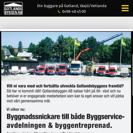
Din byggare på Gotland, Växjö/Vetlanda
0498-48 45 00