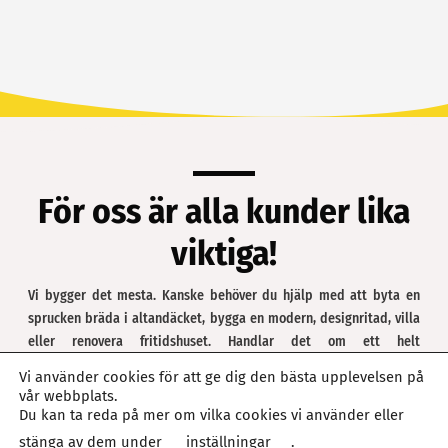
För oss är alla kunder lika
viktiga!
Vi bygger det mesta. Kanske behöver du hjälp med att byta en
sprucken bräda i altandäcket, bygga en modern, designritad, villa
eller renovera fritidshuset. Handlar det om ett helt
bostadsområde? Vi gör allt från det lilla till det riktigt stora – med
Vi använder cookies för att ge dig den bästa upplevelsen på
dig som kund i centrum. Alltid med trygghet och omtanke,
vår webbplats.
flexibilitet och kvalitet. Vi vill vara ditt förstaval av byggfirmor på
Du kan ta reda på mer om vilka cookies vi använder eller
Gotland. Vad kan vi hjälpa dig med?
stänga av dem under
inställningar
.