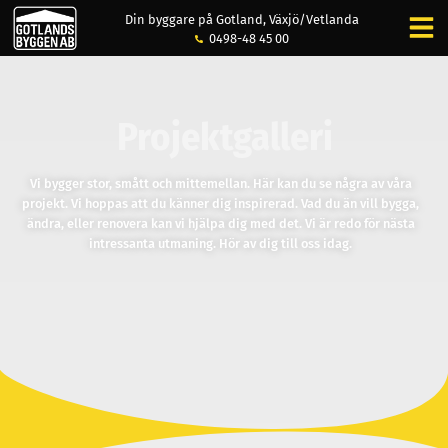
Din byggare på Gotland, Växjö/Vetlanda
0498-48 45 00
Projektgalleri
Vi bygger stor, smått och mittemellan. Här kan du se några av våra
projekt. Vi hoppas att du känner dig inspirerad. Vad du än vill bygga,
ändra, eller renovera kan vi hjälpa dig med det. Vi är redo för nästa
intressanta utmaning. Hör av dig till oss idag.