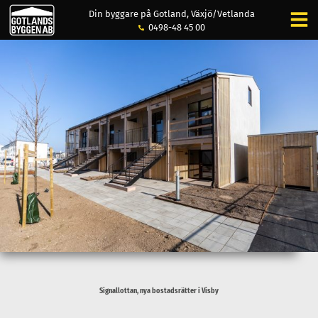
Din byggare på Gotland, Växjö/Vetlanda
0498-48 45 00
Signallottan, nya bostadsrätter i Visby