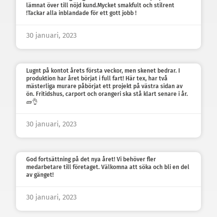
lämnat över till nöjd kund.Mycket smakfult och stilrent
!Tackar alla inblandade för ett gott jobb !
30 januari, 2023
Lugnt på kontot årets första veckor, men skenet bedrar. I
produktion har året börjat i full fart! Här tex, har två
mästerliga murare påbörjat ett projekt på västra sidan av
ön. Fritidshus, carport och orangeri ska stå klart senare i år.
🧱👌
30 januari, 2023
God fortsättning på det nya året! Vi behöver fler
medarbetare till företaget. Välkomna att söka och bli en del
av gänget!
30 januari, 2023