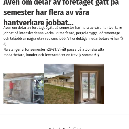
Även om delar av företaget gått på
semester har flera av våra
hantverkare jobbat…
Även om delar av företaget gått på semester har flera av våra hantverkare
jobbat på intensivt denna vecka. Putsa fasad, pergolabygge, dörrmontage
och takjobb är några utav veckans jobb. Vilka duktiga medarbetare vi har 👌
💪
Nu stänger vi för semester v29-31. Vi vill passa på att önska alla
medarbetare, kunder och leverantörer en trevlig sommar! ☀️