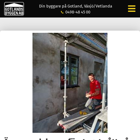
Din byggare på Gotland, Växjö/Vetlanda
0498-48 45 00