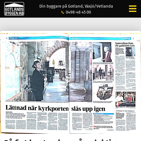
Din byggare på Gotland, Växjö/Vetlanda
0498-48 45 00