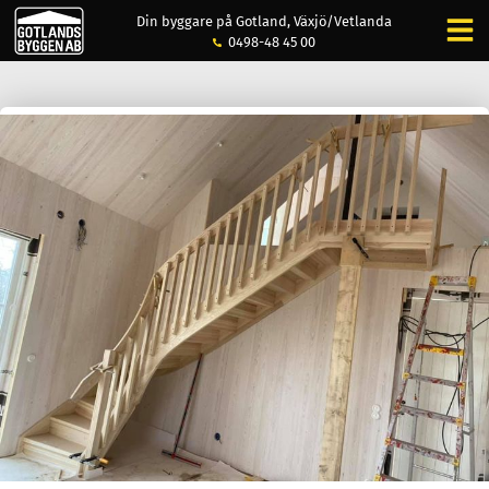
Din byggare på Gotland, Växjö/Vetlanda
0498-48 45 00