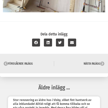
Dela detta inlägg
FÖREGÅENDE INLÄGG
NÄSTA INLÄGG
Äldre inlägg ...
Stor renovering av äldre hus i Visby, vilket fint hantverk av
alla inblandade! Alltid roligt att få komma tillbaka och se
när våra projekt är inredda. Med dessa fina bilder vill vi