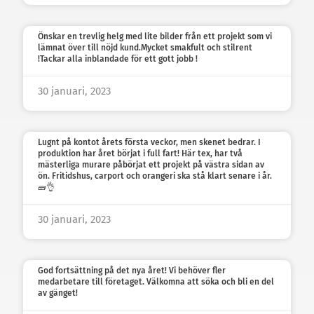
Önskar en trevlig helg med lite bilder från ett projekt som vi
lämnat över till nöjd kund.Mycket smakfult och stilrent
!Tackar alla inblandade för ett gott jobb !
30 januari, 2023
Lugnt på kontot årets första veckor, men skenet bedrar. I
produktion har året börjat i full fart! Här tex, har två
mästerliga murare påbörjat ett projekt på västra sidan av
ön. Fritidshus, carport och orangeri ska stå klart senare i år.
🧱👌
30 januari, 2023
God fortsättning på det nya året! Vi behöver fler
medarbetare till företaget. Välkomna att söka och bli en del
av gänget!