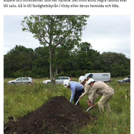
köpare och intressenter som var nyfikna. Det finns ännu några radhus kvar
till salu. Gå in till fastighetsbyrån i Visby eller deras hemsida och titta.