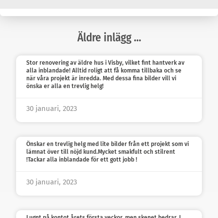
Äldre inlägg ...
Stor renovering av äldre hus i Visby, vilket fint hantverk av
alla inblandade! Alltid roligt att få komma tillbaka och se
när våra projekt är inredda. Med dessa fina bilder vill vi
önska er alla en trevlig helg!
30 januari, 2023
Önskar en trevlig helg med lite bilder från ett projekt som vi
lämnat över till nöjd kund.Mycket smakfult och stilrent
!Tackar alla inblandade för ett gott jobb !
30 januari, 2023
Lugnt på kontot årets första veckor, men skenet bedrar. I