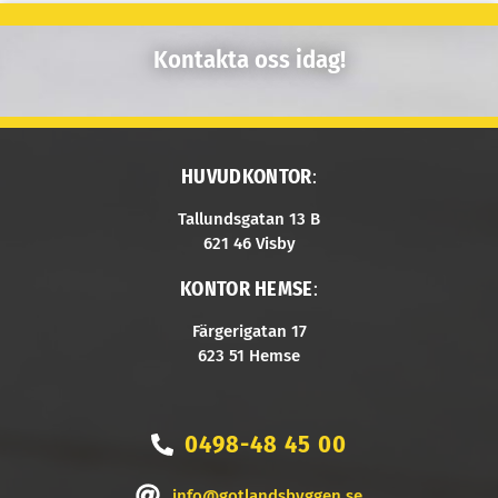
Kontakta oss idag!
HUVUDKONTOR
:
Tallundsgatan 13 B
621 46 Visby
KONTOR HEMSE
:
Färgerigatan 17
623 51 Hemse
0498-48 45 00
info@gotlandsbyggen.se