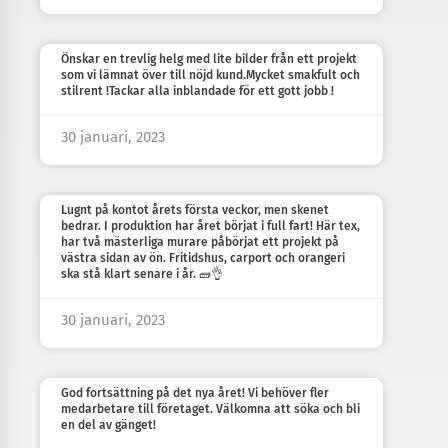
Önskar en trevlig helg med lite bilder från ett projekt
som vi lämnat över till nöjd kund.Mycket smakfult och
stilrent !Tackar alla inblandade för ett gott jobb !
30 januari, 2023
Lugnt på kontot årets första veckor, men skenet
bedrar. I produktion har året börjat i full fart! Här tex,
har två mästerliga murare påbörjat ett projekt på
västra sidan av ön. Fritidshus, carport och orangeri
ska stå klart senare i år. 🧱👌
30 januari, 2023
God fortsättning på det nya året! Vi behöver fler
medarbetare till företaget. Välkomna att söka och bli
en del av gänget!