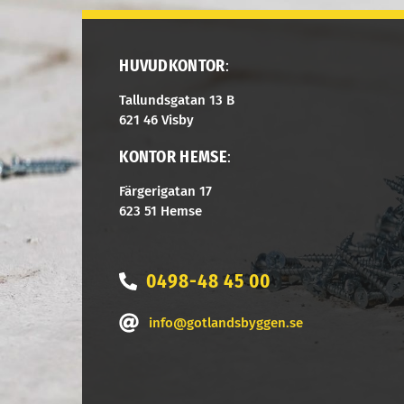
HUVUDKONTOR
:
Tallundsgatan 13 B
621 46 Visby
KONTOR HEMSE
:
Färgerigatan 17
623 51 Hemse
0498-48 45 00
info@gotlandsbyggen.se