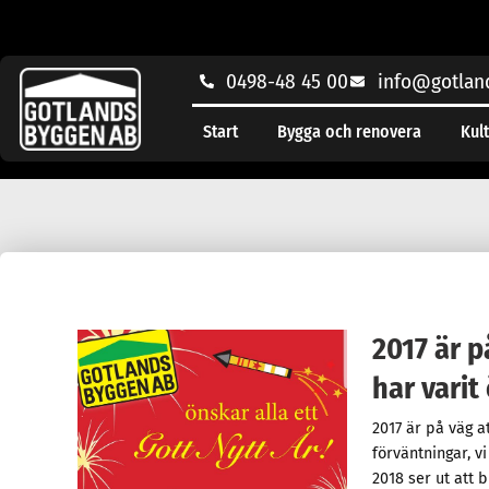
0498-48 45 00
info@gotlan
Start
Bygga och renovera
Kul
2017 är p
har varit
2017 är på väg at
förväntningar, vi
2018 ser ut att 