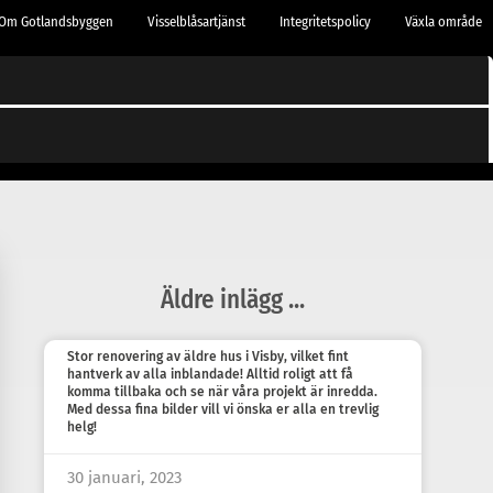
Om Gotlandsbyggen
Visselblåsartjänst
Integritetspolicy
Växla område
Äldre inlägg ...
Stor renovering av äldre hus i Visby, vilket fint
hantverk av alla inblandade! Alltid roligt att få
komma tillbaka och se när våra projekt är inredda.
Med dessa fina bilder vill vi önska er alla en trevlig
helg!
30 januari, 2023